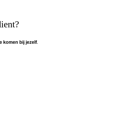
dient?
te komen bij jezelf
.